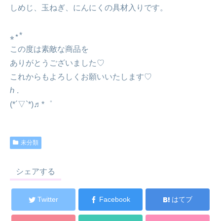
しめじ、玉ねぎ、にんにくの具材入りです。
⁎⋆*
⁡⁡⁡⁡この度は素敵な商品を
ありがとうございました♡
これからもよろしくお願いいたします♡
ℎ .⁡⁡
⁡(*´▽`*)♬*゜
未分類
シェアする
Twitter
Facebook
はてブ