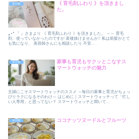
《 育毛剤ふわり 》⁡⁡⁡⁡を頂きまし
未分類
た。
⁎⋆* 『 』⁡さまより 《 育毛剤ふわり 》⁡⁡⁡⁡を頂きました。 ～～ 育毛
剤、使っていなかったのですが 産後抜けませんか❔ 私は前髪がとて
も気になり、 美容師さんにも相談したり 不安...
家事も育児もサクッとこなすス
未分類
マートウォッチの魅力
主婦にこそスマートウォッチのススメ ～毎日の家事と育児がちょっ
ぴりラクになるそのわけ～ はじめに｜スマートウォッチって「忙し
い人専用」と思ってない？ スマートウォッチと聞いて...
ココナッツヌードルとフルーツ
未分類