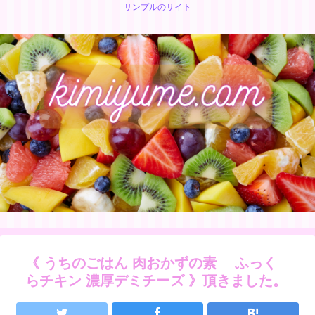
サンプルのサイト
《 うちのごはん 肉おかずの素 ふっく
らチキン 濃厚デミチーズ 》⁡⁡⁡⁡頂きました。