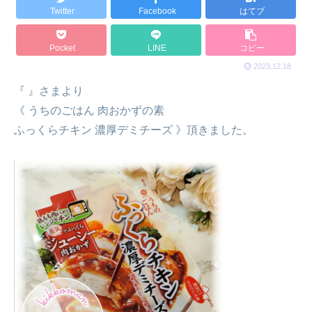
Twitter
Facebook
はてブ
Pocket
LINE
コピー
2023.12.18
『 』⁡さまより
《 うちのごはん 肉おかずの素
ふっくらチキン 濃厚デミチーズ 》⁡⁡⁡⁡頂きました。