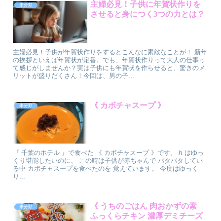
主婦必見！子供に年賀状作りを
未分類
させると身につく3つの力とは？
主婦必見！子供が年賀状作りをするとこんなに素敵なことが！ 新年
の挨拶といえば年賀状が定番。でも、年賀状作りって大人の仕事っ
て感じがしませんか？実は子供にも年賀状を作らせると、驚きのメ
リットが盛りだくさん！今回は、男の子...
⁡《 カボチャスープ 》
未分類
『 千葉のホテル 』⁡で食べた ⁡《 カボチャスープ 》⁡⁡⁡⁡⁡です。 ℎ はゆっ
くり堪能したいのに、 この時は子供が赤ちゃんで バタバタしてい
る中 カボチャスープを食べたのを 覚えています。 今度はゆっく
り...
《 うちのごはん 肉おかずの素
未分類
ふっくらチキン 濃厚デミチーズ